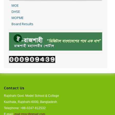
MOE
DHSE
MOPME
Board Results
Contact Us
Rajshahi Govt. Model School & College
Kazihata, Rajshahi-6000, Bangladesh.
Telephone: +88-0247-812532
E-mail:
mail.rmsc@gmail.com