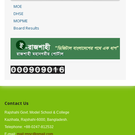
MOE
DHSE
MOPME
Board Results
Contact Us
Rajshahi Govt. Model School & College
Kazihata, Rajshahi-6000, Bangladesh.
Telephone: +88-0247-812532
E-mail:
mail.rmsc@gmail.com