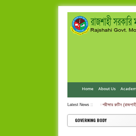
Home
About Us
Academ
এইচ.এস.সি পরীক্ষা-২০২৬ ব্যবহারিক পরীক্ষার রুটিন (রাজশাহী
Latest News ::
GOVERNING BODY