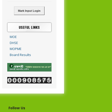
Mark Input Login
USEFUL LINKS
MOE
DHSE
MOPME
Board Results
Follow Us