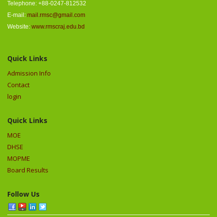
Telephone: +88-0247-812532
E-mail:
mail.rmsc@gmail.com
Website:
www.rmscraj.edu.bd
Quick Links
Admission Info
Contact
login
Quick Links
MOE
DHSE
MOPME
Board Results
Follow Us