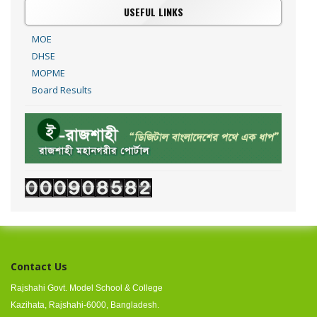
USEFUL LINKS
MOE
DHSE
MOPME
Board Results
Contact Us
Rajshahi Govt. Model School & College
Kazihata, Rajshahi-6000, Bangladesh.