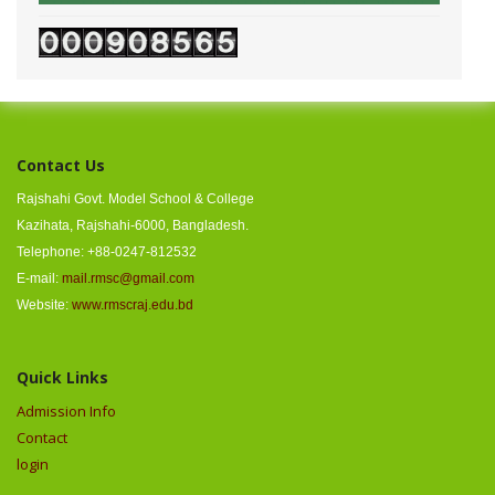
Contact Us
Rajshahi Govt. Model School & College
Kazihata, Rajshahi-6000, Bangladesh.
Telephone: +88-0247-812532
E-mail:
mail.rmsc@gmail.com
Website:
www.rmscraj.edu.bd
Quick Links
Admission Info
Contact
login