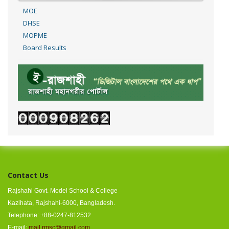
MOE
DHSE
MOPME
Board Results
Contact Us
Rajshahi Govt. Model School & College
Kazihata, Rajshahi-6000, Bangladesh.
Telephone: +88-0247-812532
E-mail:
mail.rmsc@gmail.com