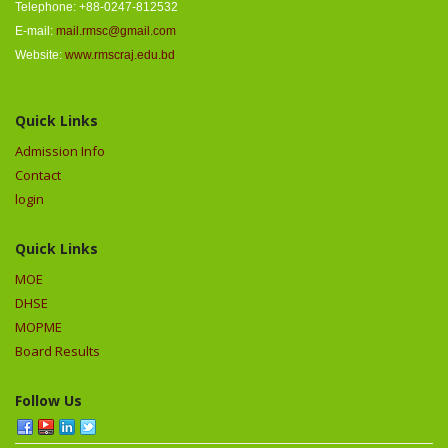
Telephone: +88-0247-812532
E-mail:
mail.rmsc@gmail.com
Website:
www.rmscraj.edu.bd
Quick Links
Admission Info
Contact
login
Quick Links
MOE
DHSE
MOPME
Board Results
Follow Us