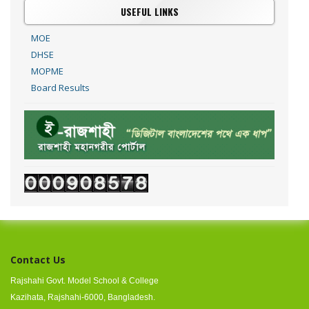
USEFUL LINKS
MOE
DHSE
MOPME
Board Results
Contact Us
Rajshahi Govt. Model School & College
Kazihata, Rajshahi-6000, Bangladesh.