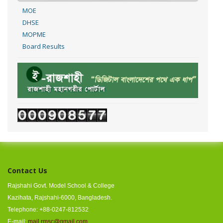
MOE
DHSE
MOPME
Board Results
Contact Us
Rajshahi Govt. Model School & College
Kazihata, Rajshahi-6000, Bangladesh.
Telephone: +88-0247-812532
E-mail:
mail.rmsc@gmail.com