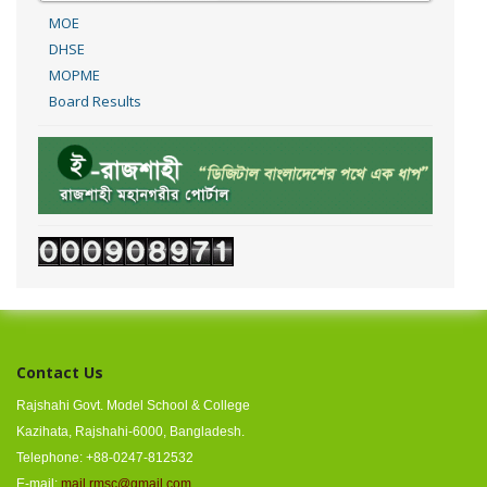
MOE
DHSE
MOPME
Board Results
Contact Us
Rajshahi Govt. Model School & College
Kazihata, Rajshahi-6000, Bangladesh.
Telephone: +88-0247-812532
E-mail:
mail.rmsc@gmail.com