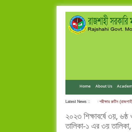
Home
About Us
Academ
এইচ.এস.সি পরীক্ষা-২০২৬ ব্যবহারিক পরীক্ষার রুটিন (রাজশাহী
Latest News ::
২০২৩ শিক্ষাবর্ষে ৩য়, ৬ষ্ঠ
তালিকা-১ এর ৩য় তালিকা, ভ