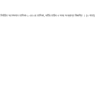
ে নির্বাচিত অপেক্ষমান তালিকা-১ এর ৩য় তালিকা, ভর্তির তারিখ ও সময় সংক্রান্ত বিজ্ঞপ্তি । (৩ পাতা)