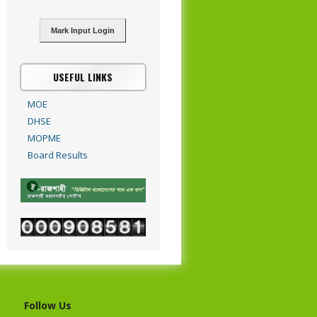
Mark Input Login
USEFUL LINKS
MOE
DHSE
MOPME
Board Results
Follow Us