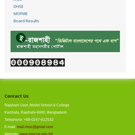
DHSE
MOPME
Board Results
Contact Us
Rajshahi Govt. Model School & College
Kazihata, Rajshahi-6000, Bangladesh.
Telephone: +88-0247-812532
E-mail:
mail.rmsc@gmail.com
Website:
www.rmscraj.edu.bd